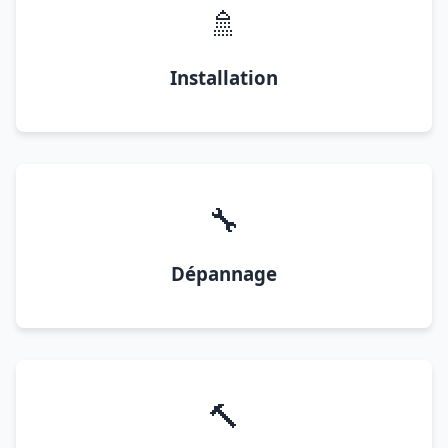
🚿
Installation
🔧
Dépannage
🔨