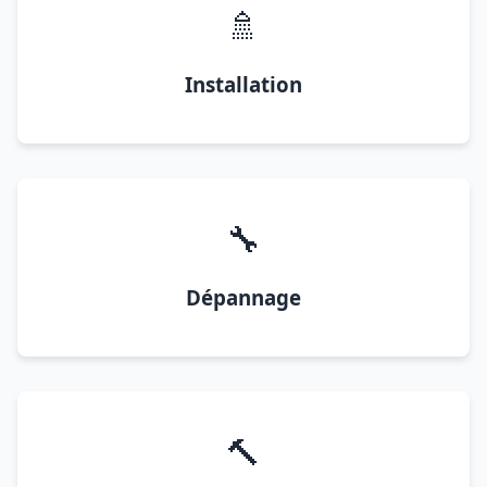
🚿
Installation
🔧
Dépannage
🔨