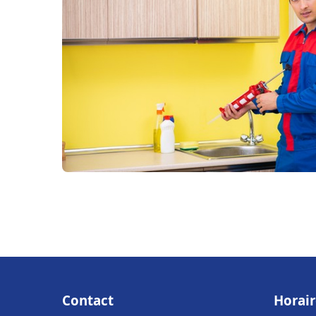
Contact
Horair