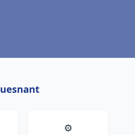
ouesnant
⚙️