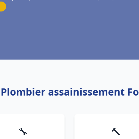
: Plombier assainissement F
🔧
🔨