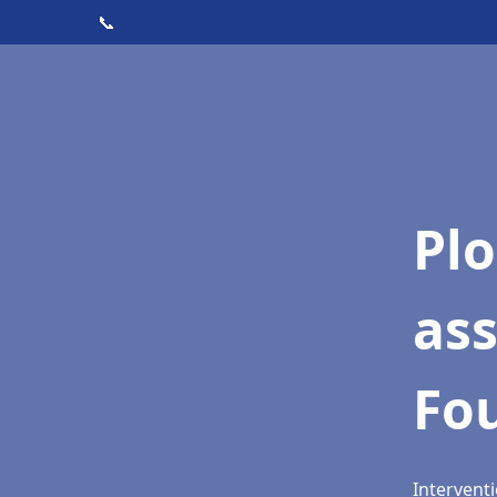
📞
Pl
as
Fo
Intervent