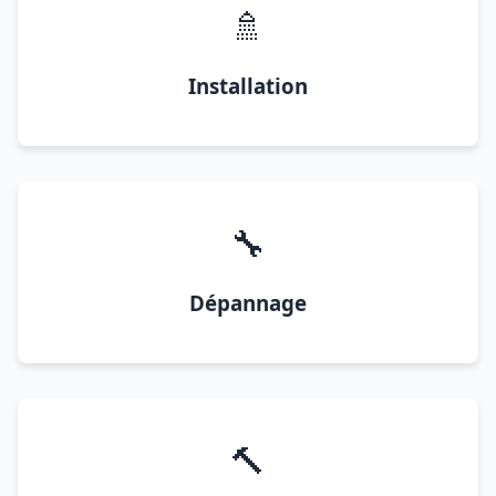
🚿
Installation
🔧
Dépannage
🔨