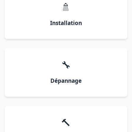
🚿
Installation
🔧
Dépannage
🔨