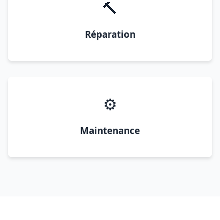
🔨
Réparation
⚙️
Maintenance