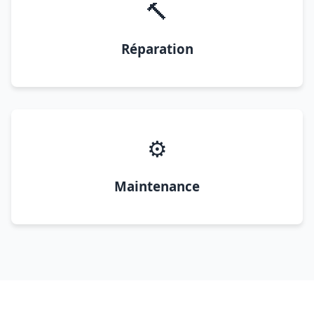
🔨
Réparation
⚙️
Maintenance