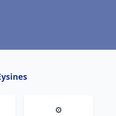
Eysines
⚙️