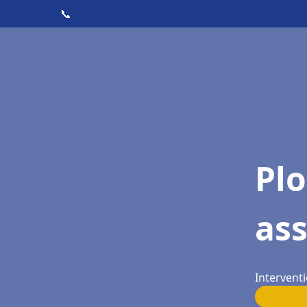
📞
Pl
as
Interventi