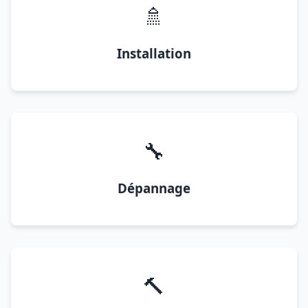
🚿
Installation
🔧
Dépannage
🔨