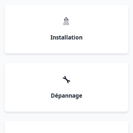
🚿
Installation
🔧
Dépannage