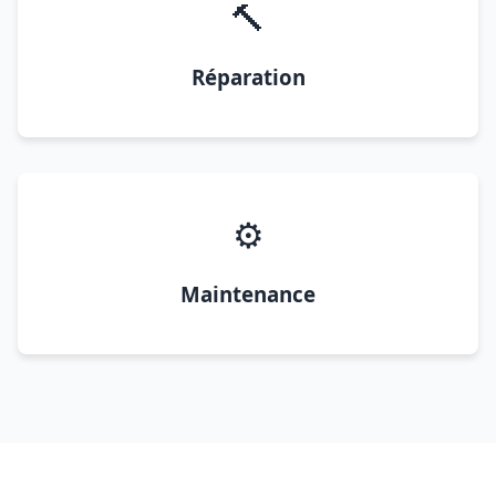
🔨
Réparation
⚙️
Maintenance