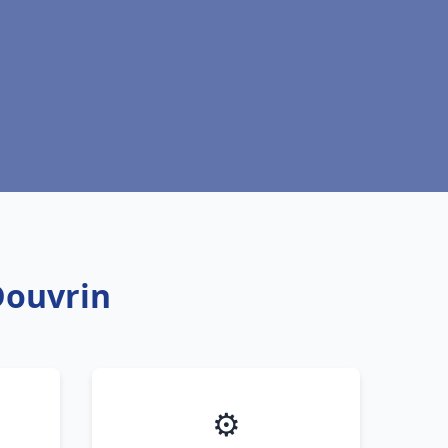
Douvrin
⚙️