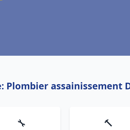
e: Plombier assainissement 
🔧
🔨