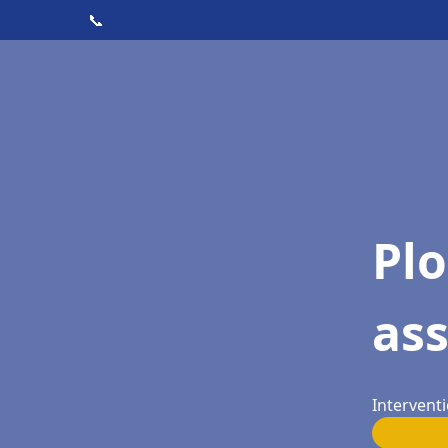
📞
Pl
as
Interventi