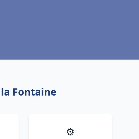
la Fontaine
⚙️