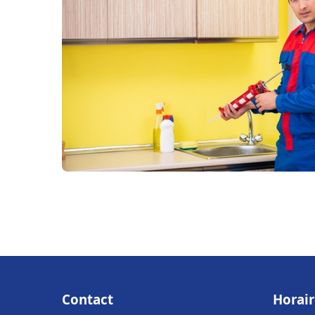
Contact
Horair