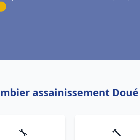
lombier assainissement Doué 
🔧
🔨