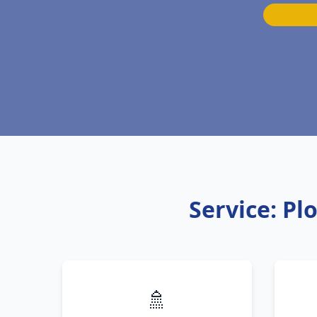
Service: P
🚿