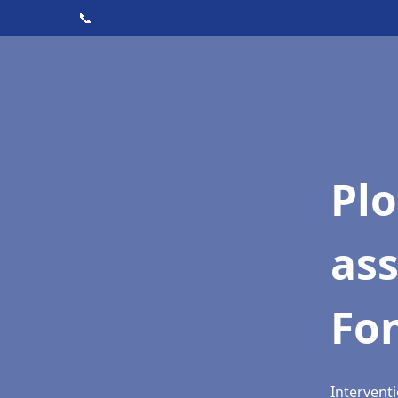
📞
Pl
as
Fo
Interventi