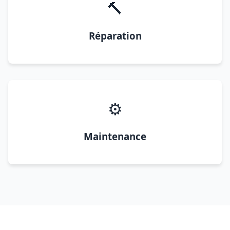
🔨
Réparation
⚙️
Maintenance