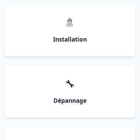
🚿
Installation
🔧
Dépannage