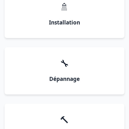
🚿
Installation
🔧
Dépannage
🔨