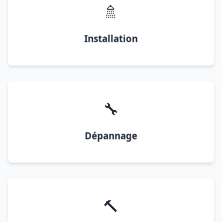
🚿
Installation
🔧
Dépannage
🔨