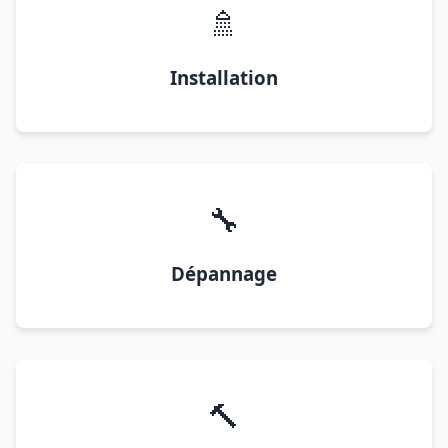
🚿
Installation
🔧
Dépannage
🔨