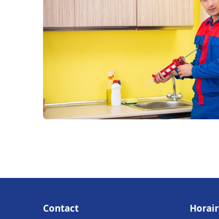
Contact
Horair