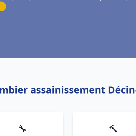
ombier assainissement Déci
🔧
🔨