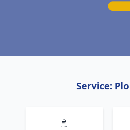
Service: Pl
🚿