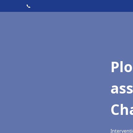
📞
Pl
as
Ch
Intervent