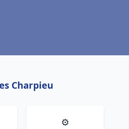
nes Charpieu
⚙️