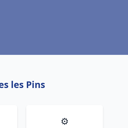
s les Pins
⚙️