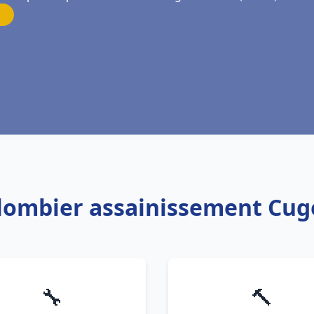
Plombier assainissement Cuge
🔧
🔨