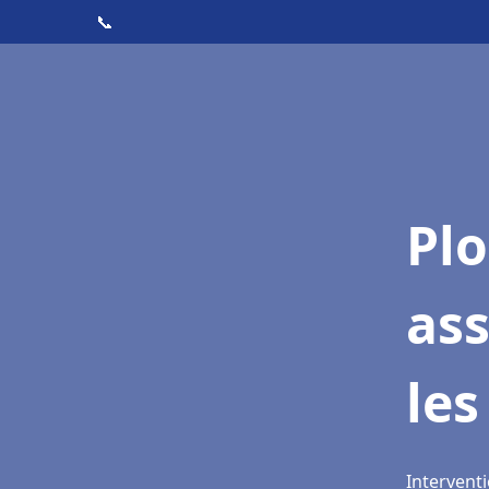
📞
Pl
as
les
Interventi