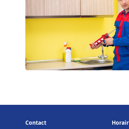
Contact
Horair