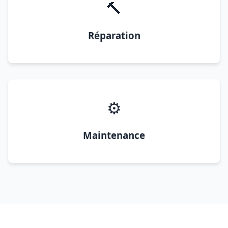
🔨
Réparation
⚙️
Maintenance