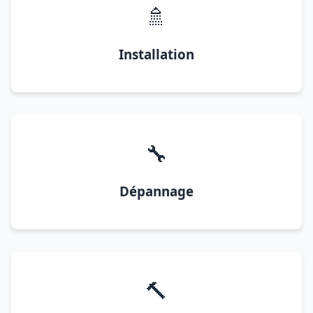
🚿
Installation
🔧
Dépannage
🔨