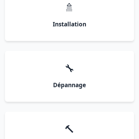
🚿
Installation
🔧
Dépannage
🔨