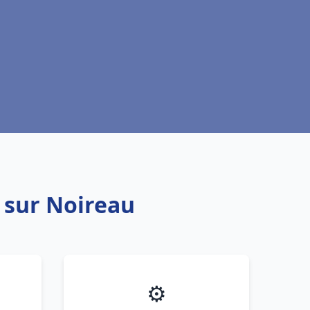
 sur Noireau
⚙️