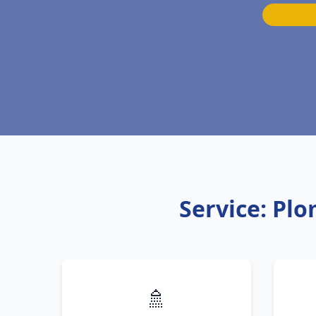
Service: Pl
🚿