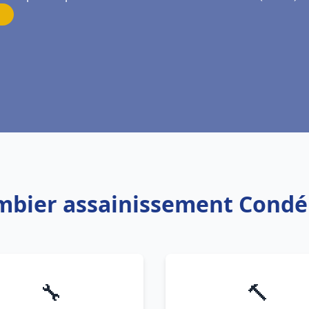
ombier assainissement Condé
🔧
🔨