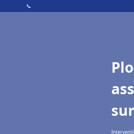
📞
Pl
as
su
Intervent