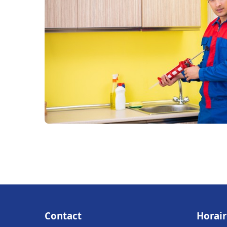
Contact
Horair