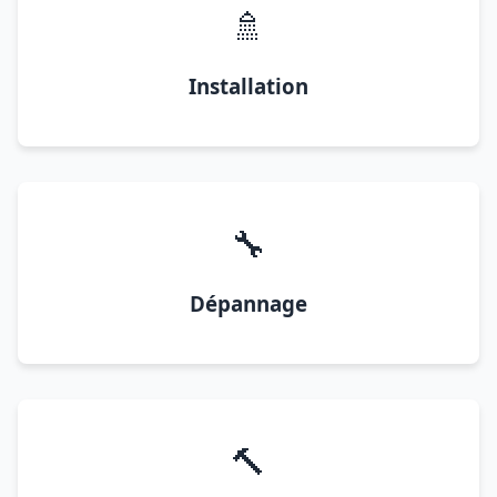
🚿
Installation
🔧
Dépannage
🔨