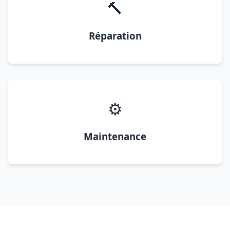
🔨
Réparation
⚙️
Maintenance