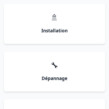
🚿
Installation
🔧
Dépannage