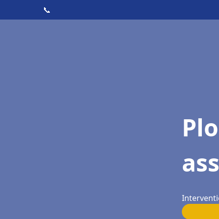
📞
Pl
as
Interventi