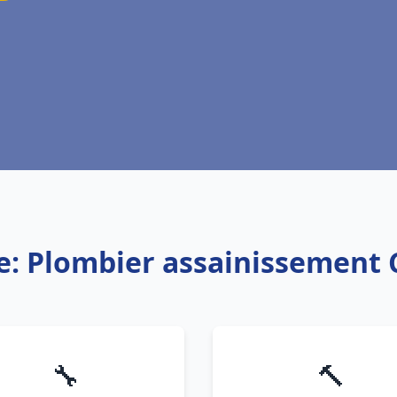
e: Plombier assainissement
🔧
🔨