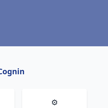
 Cognin
⚙️