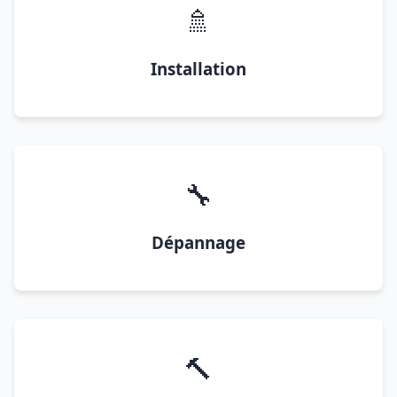
🚿
Installation
🔧
Dépannage
🔨