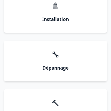
🚿
Installation
🔧
Dépannage
🔨