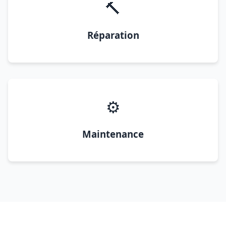
🔨
Réparation
⚙️
Maintenance