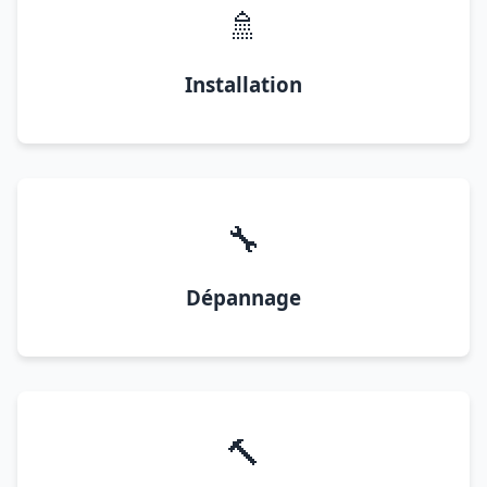
🚿
Installation
🔧
Dépannage
🔨