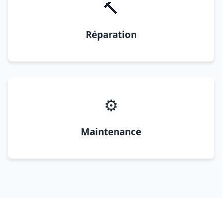
🔨
Réparation
⚙️
Maintenance