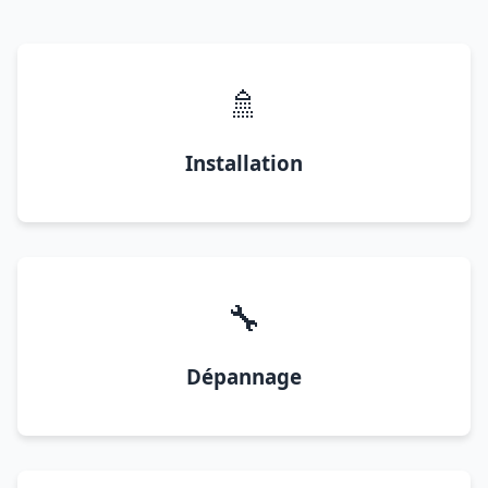
🚿
Installation
🔧
Dépannage