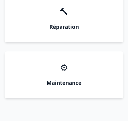
🔨
Réparation
⚙️
Maintenance