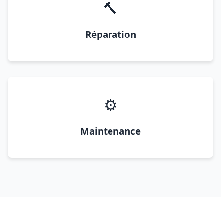
🔨
Réparation
⚙️
Maintenance