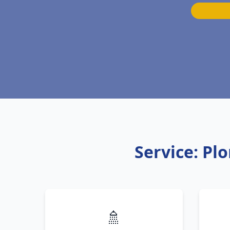
Service: Pl
🚿