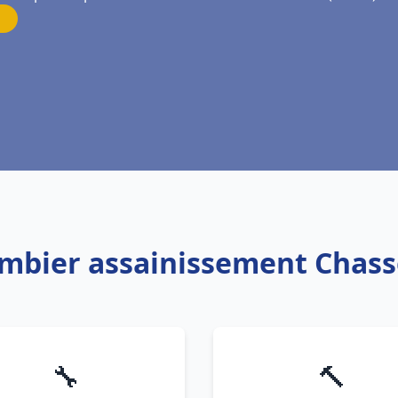
ombier assainissement Chas
🔧
🔨