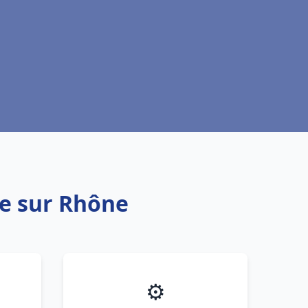
se sur Rhône
⚙️