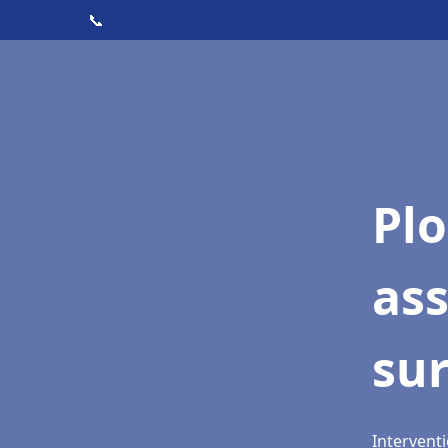
📞
Pl
as
su
Intervent