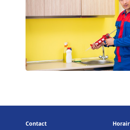
Contact
Horair