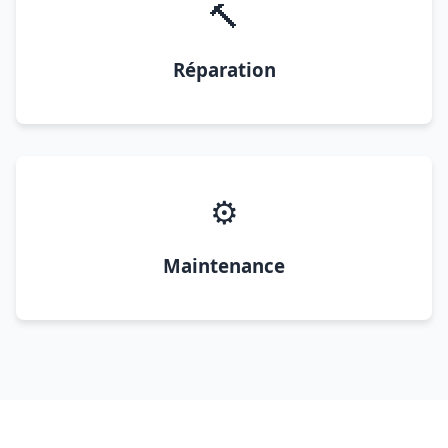
🔨
Réparation
⚙️
Maintenance