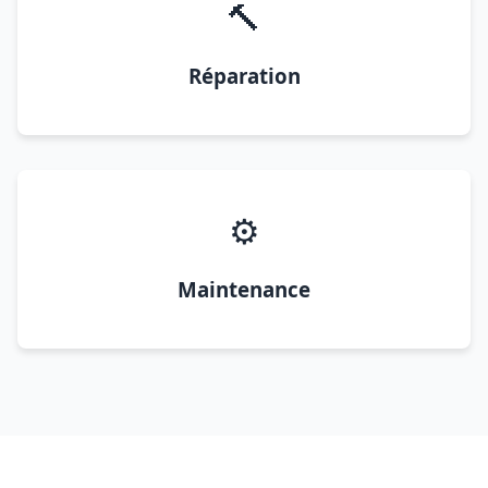
🔨
Réparation
⚙️
Maintenance