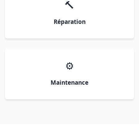
🔨
Réparation
⚙️
Maintenance