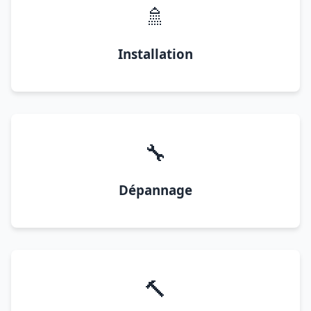
🚿
Installation
🔧
Dépannage
🔨