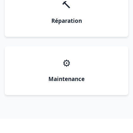
🔨
Réparation
⚙️
Maintenance