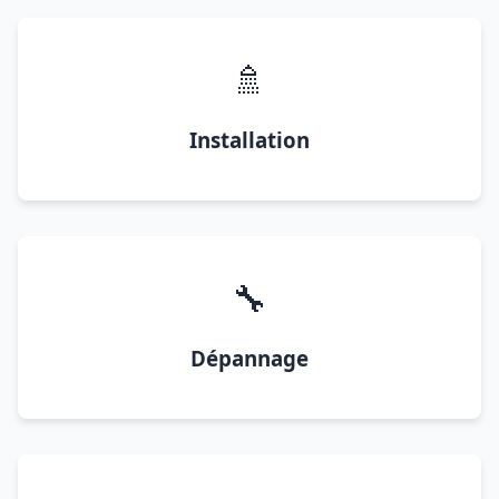
🚿
Installation
🔧
Dépannage