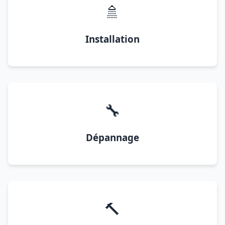
🚿
Installation
🔧
Dépannage
🔨