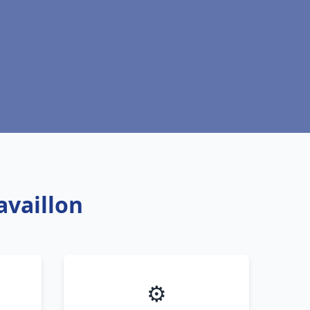
availlon
⚙️