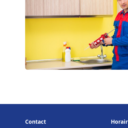
Contact
Horair