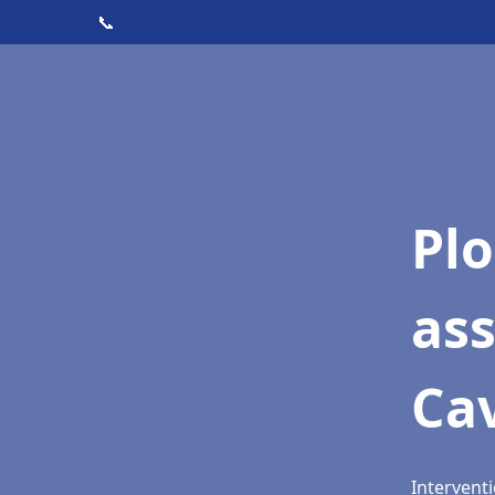
📞
Pl
as
Cav
Interventi