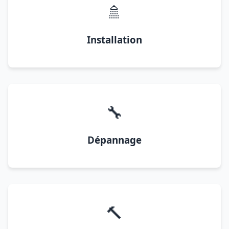
🚿
Installation
🔧
Dépannage
🔨