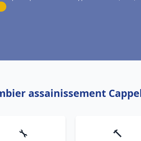
ombier assainissement Cappel
🔧
🔨