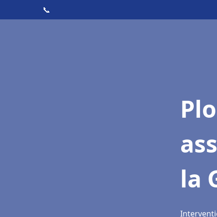
📞
Pl
as
la
Interventi