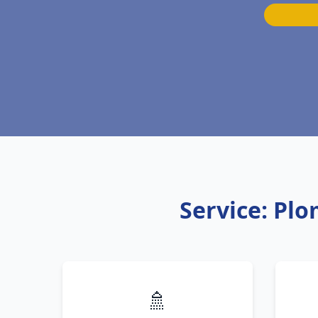
Service: Pl
🚿