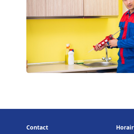
Contact
Horair