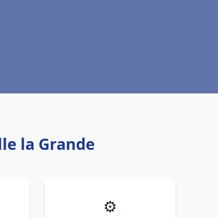
le la Grande
⚙️