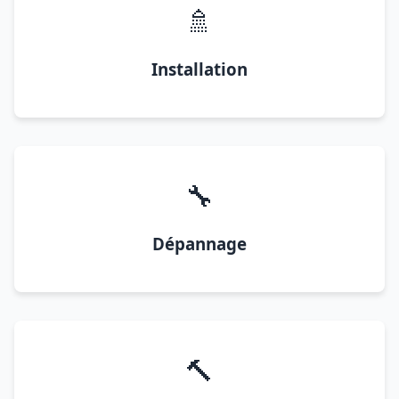
🚿
Installation
🔧
Dépannage
🔨