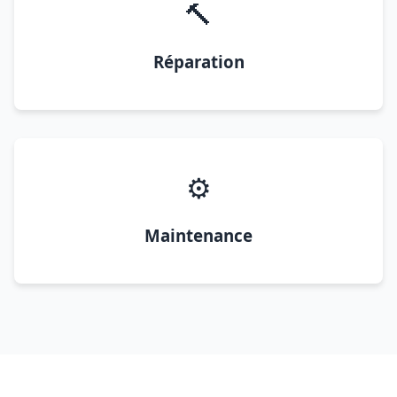
🔨
Réparation
⚙️
Maintenance