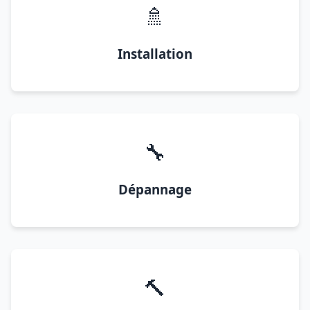
🚿
Installation
🔧
Dépannage
🔨