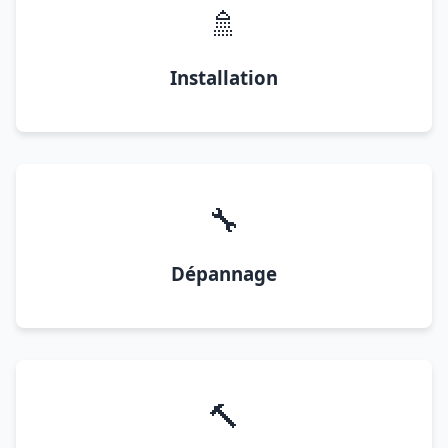
🚿
Installation
🔧
Dépannage
🔨