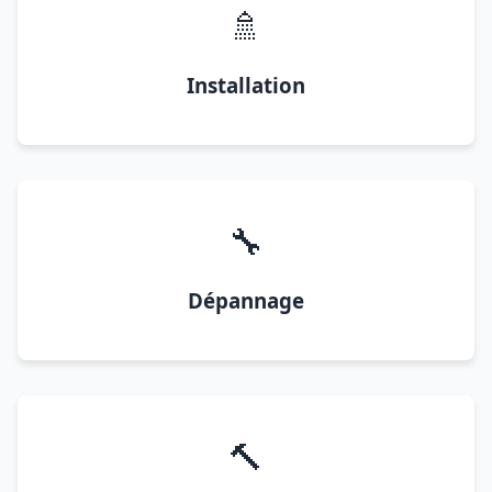
🚿
Installation
🔧
Dépannage
🔨