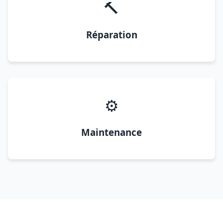
🔨
Réparation
⚙️
Maintenance