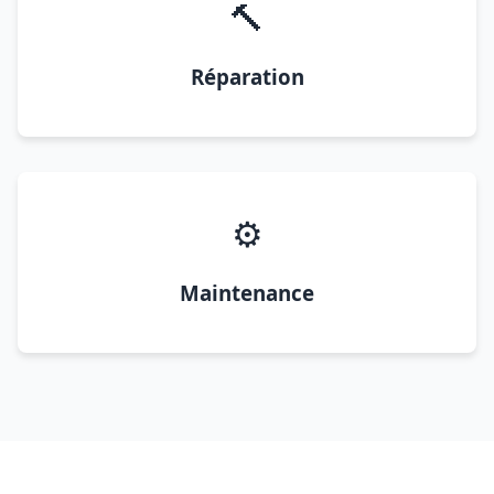
🔨
Réparation
⚙️
Maintenance